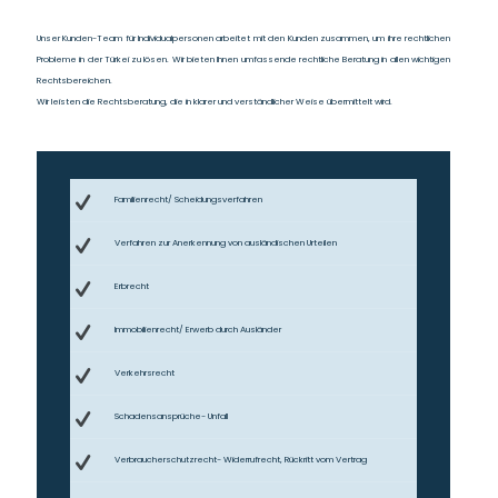
Unser Kunden-Team für Individualpersonen arbeitet mit den Kunden zusammen, um ihre rechtlichen
Probleme in der Türkei zu lösen. Wir bieten Ihnen umfassende rechtliche Beratung in allen wichtigen
Rechtsbereichen.
Wir leisten die Rechtsberatung, die in klarer und verständlicher Weise übermittelt wird.
Familienrecht/ Scheidungsverfahren
Verfahren zur Anerkennung von ausländischen Urteilen
Erbrecht
Immobilienrecht/ Erwerb durch Ausländer
Verkehrsrecht
Schadensansprüche- Unfall
Verbraucherschutzrecht- Widerrufrecht, Rückritt vom Vertrag