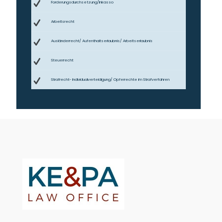
Forderungsdurchsetzung/Inkasso
Arbeitsrecht
Ausländerrecht/ Aufenthaltserlaubnis/ Arbeitserlaubnis
Steuerrecht
Strafrecht- Individualverteidigung/ Opferrechte im Strafverfahren