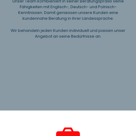
Unser Team kombieniert in seiner Beratungspraxis seine
Fähigkeiten mit Englisch-, Deutsch- und Polnisch-
Kenntnissen. Damit geniessen unsere Kunden eine
kundennahe Beratung in ihrer Landessprache.
Wir behandeln jeden Kunden individuell und passen unser
Angebot an seine Bedürfnisse an.